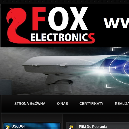
STRONA GŁÓWNA
O NAS
CERTYFIKATY
REALIZ
USŁUGI:
Pliki Do Pobrania